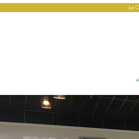
La C
A