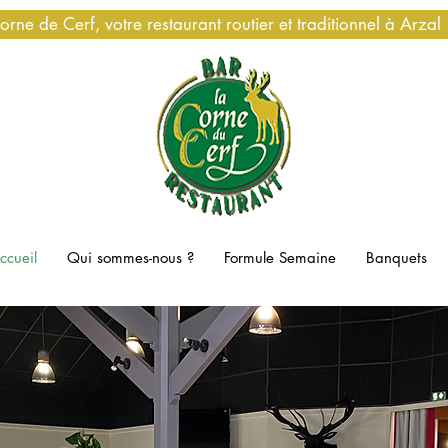
orne de Cerf, votre restaurant routier et traditionnel à Arzal
ccueil
Qui sommes-nous ?
Formule Semaine
Banquets